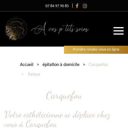
07 84 97 90 85
Prendre rendez-vous en ligne
Accueil
épilation à domicile
Carquefou
Retour
Carquefou
Votre esthéticienne se déplace chez
vous à Carquefou